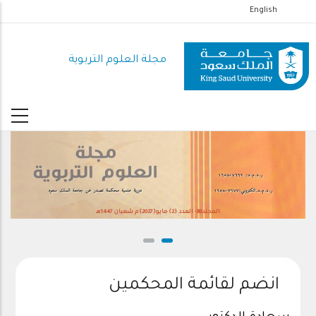
تجاوز
English
إلى
المحتوى
مجلة العلوم التربوية
الرئيسي
المجلد38- العدد (2) مايو(2027)م شعبان 1447هـ
انضم لقائمة المحكمين