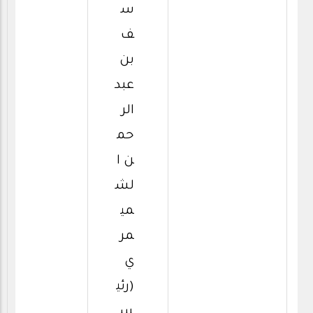
س
ف
بن
عبد
الر
حم
ن ا
لش
مي
مر
ي
(رئي
س