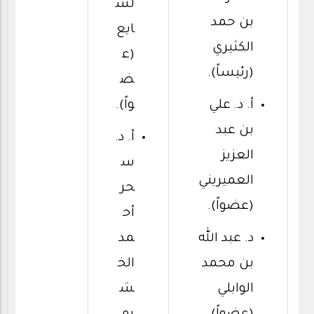
لش
بن حمد
ايع
الكثيري
(ع
(رئيساً).
ض
أ. د. علي
واً).
بن عبد
أ. د.
العزيز
س
العميريني
حر
(عضواً).
أح
د. عبد الله
مد
بن محمد
الخ
الوابلي
ش