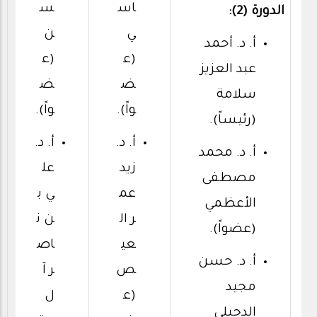
اس
س
الدورة (2):
ي
ن
أ. د. أحمد
(ع
(ع
عبد العزيز
ض
ض
سلامة
واً).
واً).
(رئيساً).
أ. د.
أ. د.
أ. د. محمد
زيد
عل
مصطفى
عم
ي ب
الأعظمي
ر ال
ن ن
(عضواً).
عي
اص
أ. د. حسن
ص
ر آ
مجيد
(ع
ل
الدجيلي