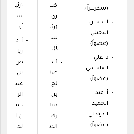
كثي
(رئي
(سكرتيراً).
ري
س
أ. حسن
(رئي
اً).
الدجيلي
س
أ. د.
(عضواً).
اً).
ريا
د. علي
أ. د.
ض
القاسمي
صا
بن
(عضواً).
لح
عبد
أ. عبد
بن
الر
الحميد
مبا
حم
الدواخلي
رك
ن ا
(عضواً).
الدب
لح