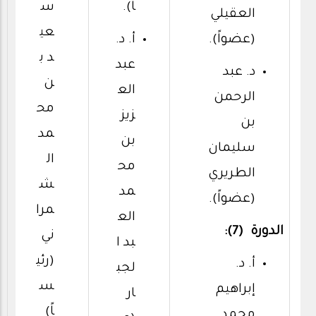
اً).
س
العقيلي
عي
(عضواً).
أ. د.
د ب
عبد
د. عبد
ن
الع
الرحمن
مح
زيز
بن
مد
بن
سليمان
ال
مح
الطريري
ش
مد
(عضواً).
مرا
الع
الدورة (7):
ني
بد ا
(رئي
أ. د.
لجب
س
إبراهيم
ار
اً)
محمد