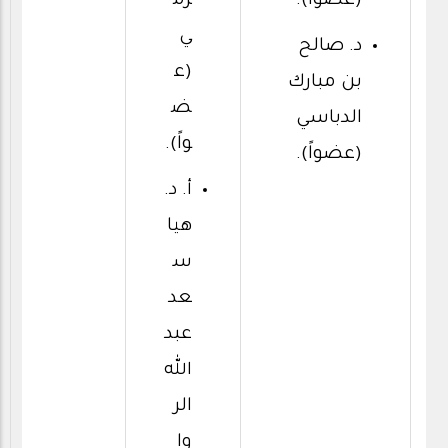
(عضواً).
رم
ي
د. صالح
(ع
بن مبارك
ض
الدباسي
واً).
(عضواً).
أ. د.
هيا
س
عد
عبد
الله
الر
وا