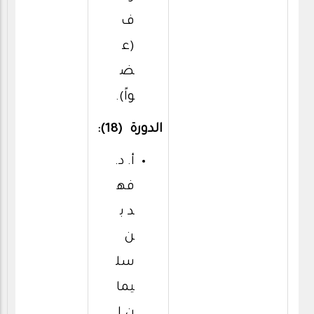
ف
(ع
ض
واً).
الدورة (18):
أ. د.
فه
د ب
ن
سل
يما
ن ا