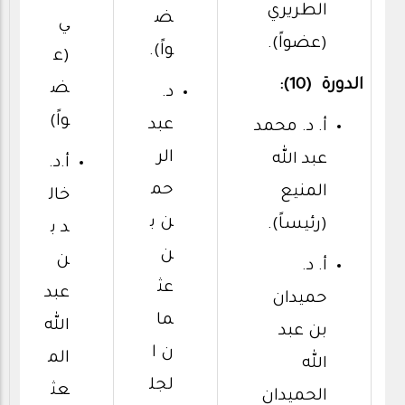
الطريري
ض
ي
(عضواً).
واً).
(ع
الدورة (10):
ض
د.
واً)
عبد
أ. د. محمد
الر
عبد الله
أ.د.
حم
المنيع
خال
ن ب
(رئيساً).
د ب
ن
ن
أ. د.
عث
عبد
حميدان
ما
الله
بن عبد
ن ا
الم
الله
لجل
عث
الحميدان