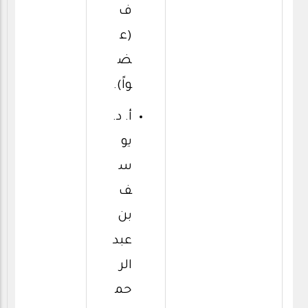
ف
(ع
ض
واً).
أ. د.
يو
س
ف
بن
عبد
الر
حم