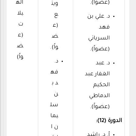
(عضواً).
اله
ويت
يلا
ع
د. علي بن
ت
(ع
فهد
(ع
ض
السرياتي
ض
واً).
(عضواً).
واً)
د.
د. عبد
فه
الغفار عبد
د ب
الحكيم
ن
الدماطي
سل
(عضواً).
يما
الدورة (12):
ن ا
أ. د. راشد