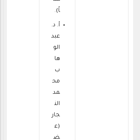
اً).
أ. د.
عبد
الو
ها
ب
مح
مد
الن
جار
(ع
ض