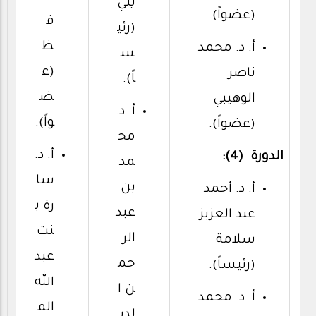
يني
(عضواً).
ف
(رئي
ظ
أ. د. محمد
س
(ع
ناصر
اً).
ض
الوهيبي
أ. د.
واً).
(عضواً).
مح
أ. د.
الدورة (4):
مد
سا
بن
أ. د. أحمد
رة ب
عبد
عبد العزيز
نت
الر
سلامة
عبد
حم
(رئيساً).
الله
ن ا
أ. د. محمد
الم
لدي