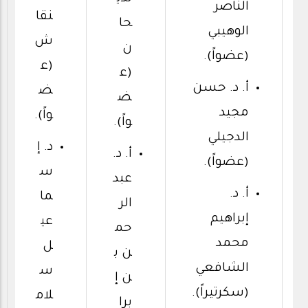
الناصر
نقا
حا
الوهيبي
ش
ن
(عضواً).
(ع
(ع
أ. د. حسن
ض
ض
مجيد
واً).
واً).
الدجيلي
د. إ
أ. د.
(عضواً).
س
عبد
أ. د.
ما
الر
إبراهيم
عي
حم
محمد
ل
ن ب
الشافعي
س
ن إ
(سكرتيراً).
لام
برا