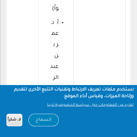
واً).
أ. د.
عم
ر ب
ن
عبد
الر
حم
نستخدم ملفات تعريف الارتباط وتقنيات التتبع الأخرى لتقديم
وإتاحة الميزات، وقياس أداء الموقع.
ن ا
لمزيد من المعلومات حول سياسة الخصوصية لدينا
لم
السماح
لا، شكراً
فد
ى