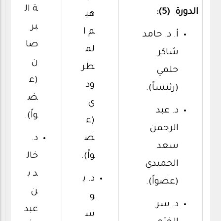
ة ال
الدورة (5):
هي
بر
م ا
أ. د. حامد
صا
لم
شاكر
ن
طر
حلمي
(ع
ود
(رئيساً).
ض
ي
د. عبد
واً).
(ع
الرحمن
ض
د.
سعد
واً).
خال
الحميدي
د ب
د. ي
(عضواً).
ن
و
د. سر
عبد
س