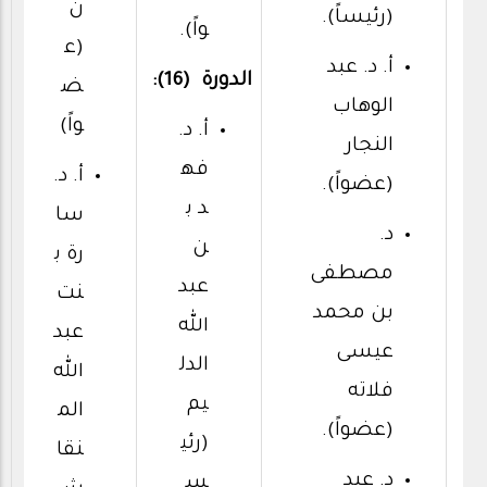
ن
(رئيساً).
واً).
(ع
أ. د. عبد
الدورة (16):
ض
الوهاب
واً)
أ. د.
النجار
فه
أ. د.
(عضواً).
د ب
سا
د.
ن
رة ب
مصطفى
عبد
نت
بن محمد
الله
عبد
عيسى
الدل
الله
فلاته
يم
الم
(عضواً).
(رئي
نقا
د. عبد
س