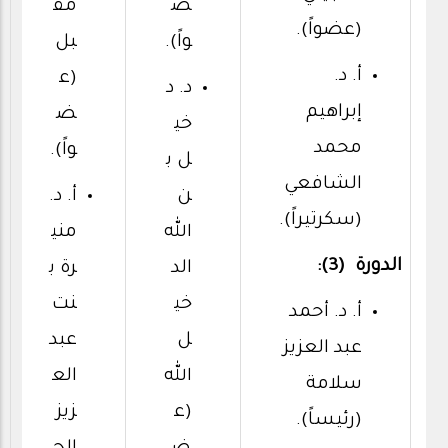
ض
مق
(عضواً).
واً).
بل
أ. د.
(ع
د. د
إبراهيم
ض
خي
محمد
واً).
ل ب
الشافعي
ن
أ. د.
(سكرتيراً).
الله
مني
الدورة (3):
الد
رة ب
خي
نت
أ. د. أحمد
ل
عبد
عبد العزيز
الله
الع
سلامة
(ع
زيز
(رئيساً).