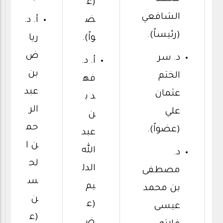
(ع
الشافعي
ض
أ. د.
(رئيساً).
واً).
ريا
ض
د. سر
أ. د.
بن
الختم
فه
عبد
عثمان
د ب
الر
علي
ن
حم
(عضواً).
عبد
ن ا
الله
د.
لح
الدل
مصطفى
س
يم
بن محمد
ن
(ع
عيسى
(ع
ض