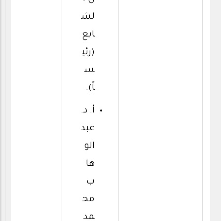
لش
ايع
(رئي
س
اً).
أ. د.
عبد
الو
ها
ب
مح
مد