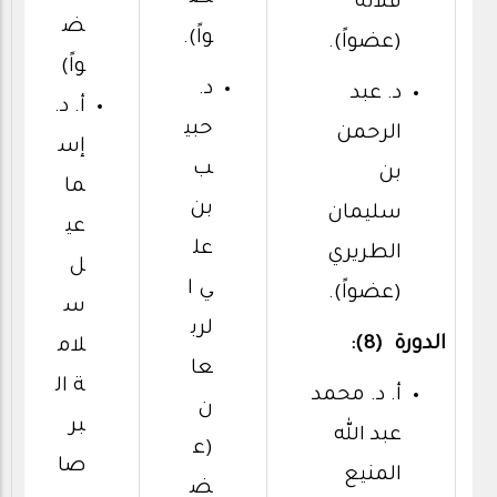
فلاته
ض
واً).
(عضواً).
واً)
د.
د. عبد
أ. د.
حبي
الرحمن
إس
ب
بن
ما
بن
سليمان
عي
عل
الطريري
ل
ي ا
(عضواً).
س
لرب
الدورة (8):
لام
عا
ة ال
أ. د. محمد
ن
بر
عبد الله
(ع
صا
المنيع
ض