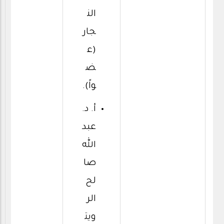
الن
جار
(ع
ض
واً).
أ. د.
عبد
الله
صا
لح
الر
ويت