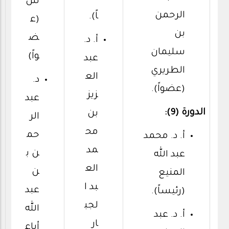
ش
الرحمن
اً).
(ع
بن
ض
أ. د.
سليمان
واً)
عبد
الطريري
الع
د.
(عضواً).
زيز
عبد
الدورة (9):
بن
الر
مح
حم
أ. د. محمد
مد
ن ب
عبد الله
الع
ن
المنيع
بد ا
عبد
(رئيساً).
لجب
الله
أ. د. عبد
ار
أباع