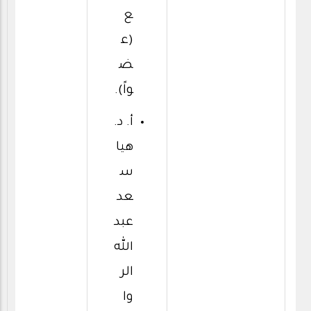
ع
(ع
ض
واً).
أ. د.
هيا
س
عد
عبد
الله
الر
وا