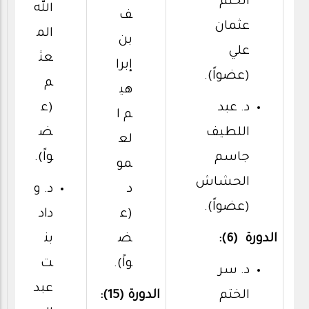
الختم
الله
ف
عثمان
الم
بن
علي
عث
إبرا
(عضواً).
م
هي
د. عبد
(ع
م ا
اللطيف
ض
لع
جاسم
واً).
مو
الحشاش
د
د. و
(عضواً).
(ع
داد
الدورة (6):
ض
بن
واً).
ت
د. سر
عبد
الختم
الدورة (15):