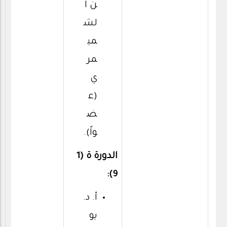
ن ا
لش
مي
مر
ي
(ع
ض
واً).
الدورة ة (1
9):
أ. د.
يو