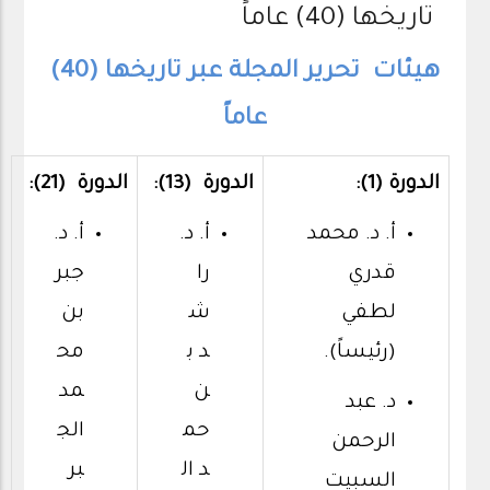
تاريخها (40) عاماً
هيئات تحرير المجلة عبر تاريخها (40)
عاماً
الدورة (1):
الدورة (13):
الدورة (21):
أ. د. محمد
أ. د.
أ. د.
قدري
را
جبر
لطفي
ش
بن
(رئيساً).
د ب
مح
ن
مد
د. عبد
حم
الج
الرحمن
د ال
بر
السبيت