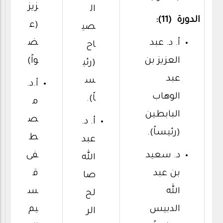
زيز
ال
الدورة (11):
(ع
صي
أ. د. عبد
ض
اح
العزيز بن
واً)
(رئي
عبد
س
أ.د.
الوهاب
اً).
م
البابطين
ص
أ. د.
(رئيساً).
ط
عبد
د. سعيد
فى
الله
بن عبد
ق
صا
الله
س
لح
الدبيس
يم
الر