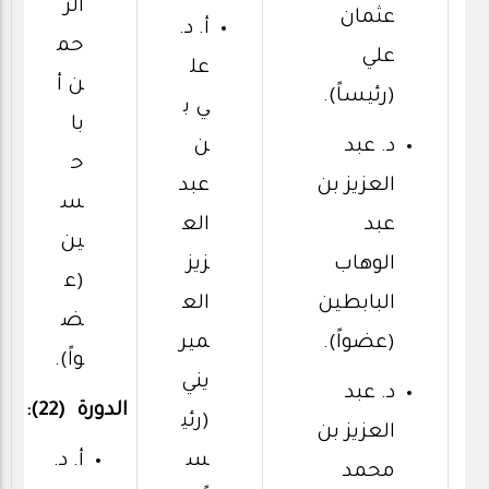
الر
عثمان
أ. د.
حم
علي
عل
ن أ
(رئيساً).
ي ب
با
د. عبد
ن
ح
العزيز بن
عبد
س
عبد
الع
ين
الوهاب
زيز
(ع
البابطين
الع
ض
(عضواً).
مير
واً).
يني
د. عبد
الدورة (22):
(رئي
العزيز بن
س
أ. د.
محمد