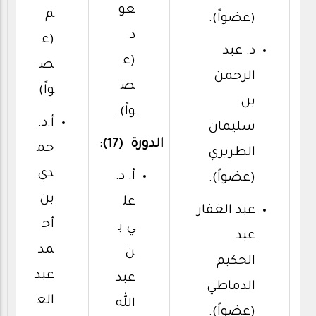
عو
م
(عضواً).
د
(ع
د. عبد
(ع
ض
الرحمن
ض
واً)
بن
واً).
أ.د.
سليمان
الدورة (17):
حم
الطريري
دي
أ. د.
(عضواً).
بن
عل
عبد الغفار
أح
ي ب
عبد
مد
ن
الحكيم
عبد
عبد
الدماطي
الع
الله
(عضواً).