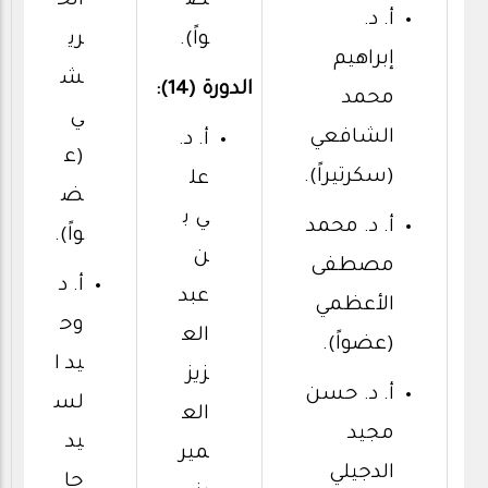
ض
الح
أ. د.
واً).
ري
إبراهيم
ش
الدورة (14):
محمد
ي
الشافعي
أ. د.
(ع
(سكرتيراً).
عل
ض
ي ب
أ. د. محمد
واً).
ن
مصطفى
أ. د
عبد
الأعظمي
وح
الع
(عضواً).
يد ا
زيز
أ. د. حسن
لس
الع
مجيد
يد
مير
الدجيلي
حا