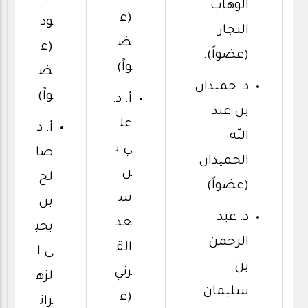
الوهاب
(ع
ود
النجار
ض
(ع
(عضواً).
واً).
ض
د. حميدان
واً)
أ. د.
بن عبد
عل
أ. د
الله
ي ب
صا
الحميدان
ن
لح
(عضواً).
س
بن
د. عبد
عد
يحي
الرحمن
الق
ى ا
بن
رني
لزه
سليمان
(ع
ران