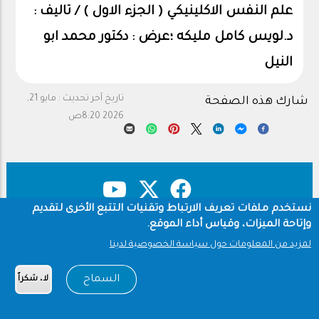
علم النفس الاكلينيكي ‏( الجزء الاول ) / تاليف :
د.لويس كامل مليكه ؛عرض : دكتور محمد ابو
النيل
تاريخ آخر تحديث :
مايو 21,
شارك هذه الصفحة
2026 8:20ص
نستخدم ملفات تعريف الارتباط وتقنيات التتبع الأخرى لتقديم
وإتاحة الميزات، وقياس أداء الموقع.
حقوق النشر
سياسة الخصوصية
Footer
لمزيد من المعلومات حول سياسة الخصوصية لدينا
شروط الاستخدام
السماح
Copyright © 1960-2026 جامعة الملك سعود
لا، شكراً