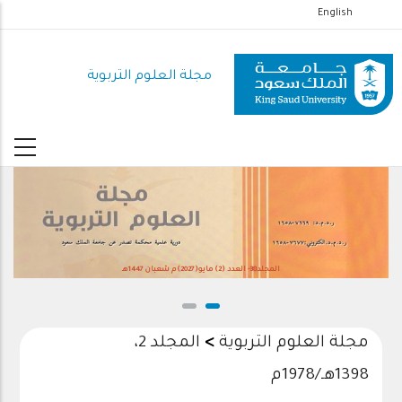
تجاوز
English
إلى
المحتوى
مجلة العلوم التربوية
الرئيسي
المجلد38- العدد (2) مايو(2027)م شعبان 1447هـ
مجلة العلوم التربوية
>
المجلد 2،
1398هـ/1978م