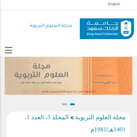
تجاوز
English
إلى
المحتوى
مجلة العلوم التربوية
الرئيسي
المجلد38- العدد (2) مايو(2027)م شعبان 1447هـ
مجلة العلوم التربوية
المجلد 3، العدد 1،
>
1401هـ/1981م