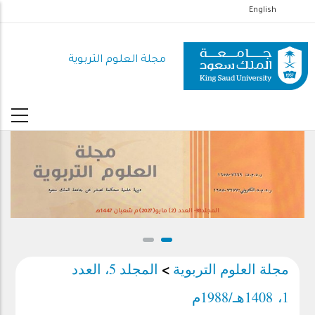
تجاوز
English
إلى
المحتوى
مجلة العلوم التربوية
الرئيسي
المجلد38- العدد (2) مايو(2027)م شعبان 1447هـ
مجلة العلوم التربوية
المجلد 5، العدد
>
1، 1408هـ/1988م