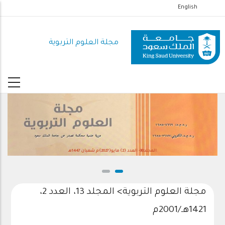
تجاوز
English
إلى
المحتوى
مجلة العلوم التربوية
الرئيسي
المجلد38- العدد (2) مايو(2027)م شعبان 1447هـ
مجلة العلوم التربوية
>
المجلد 13، العدد 2،
1421هـ/2001م