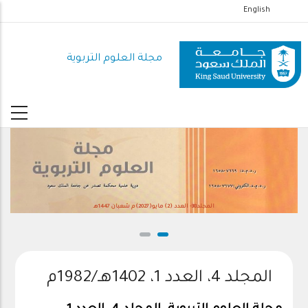
تجاوز
English
إلى
المحتوى
مجلة العلوم التربوية
الرئيسي
المجلد38- العدد (2) مايو(2027)م شعبان 1447هـ
المجلد 4، العدد 1، 1402هـ/1982م