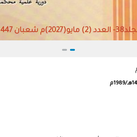
 مايو(2027)م شعبان 1447هـ