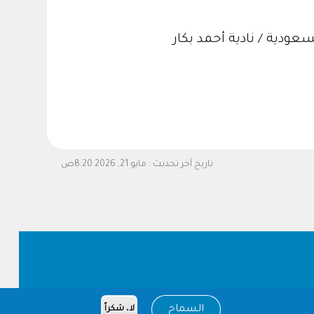
عودية / نادية أحمد بكار
تاريخ آخر تحديث :
مايو 21, 2026 8:20ص
السماح
لا، شكراً