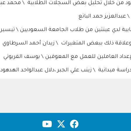
ود من خلال تحليل بعض السجلات الطلابية \ محمد عبدا
بدالعزيز حمد الباتع
ية لدي عينتين من طلاب الجامعة السعوديين \ تيسير 
 وعلاقة ذلك ببعض المتغيرات \ زيدان أحمد السرطاوي
إعداد العاملين للعمل مع المعوقين \ يوسف القريوتي
راسة ميدانية \ زينب علي الجبر ،دلال عبدالواحد الهدهود