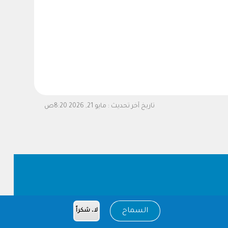
تاريخ آخر تحديث :
مايو 21, 2026 8:20ص
السماح
لا، شكراً