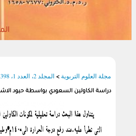
المجلد38- العدد (2)
مجلة العلوم التربوية
المجلد 2، العدد 1، 1398هـ/1978م
>
دراسة الكاولين السعودي بواسطة حيود الاشعة 