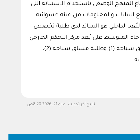
ع المنهج الوصفي باستخدام الاستبانة التي
باعتبارها أداةً لجمع البيانات والمعلومات من عينة عشوائية
 ذا البُعد الداخلي هو السائد لدى طلبة تخصص
مهارات وأنواع السباحة بدلالة المتوسط الحسابي والذي بلغ (3.91)، في حين جاء المتوسط على بُعد مركز التحكم الخارجي
(2.81)، وأشارت النتائج إلى عدم وجود اختلاف في سمة مركز التحكم بين الذكور والإناث، وبين طلبة مساق سباحة (1) وطلبة مساق سباحة (2)،
ه.
تاريخ آخر تحديث :
مايو 21, 2026 8:20ص