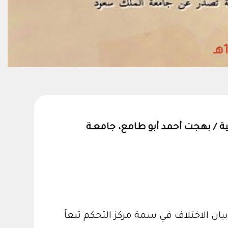
ة / بهجت أحمد أبو طامع، جامعـة
ان الاختلاف في سمة مركز التحكم تبعاً