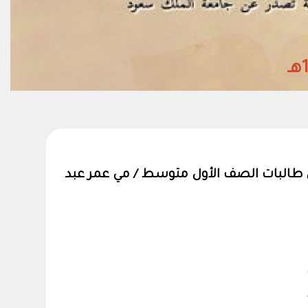
المجلد38- العدد (2) مايو(2027)م شعبان 
لدى طالبات الصف الأول متوسط / مي عمر عبد