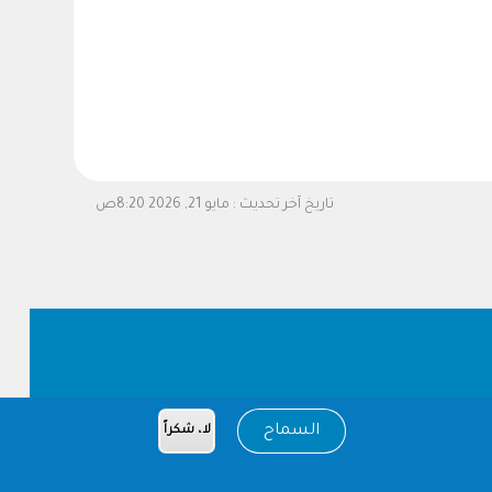
تاريخ آخر تحديث :
مايو 21, 2026 8:20ص
السماح
لا، شكراً