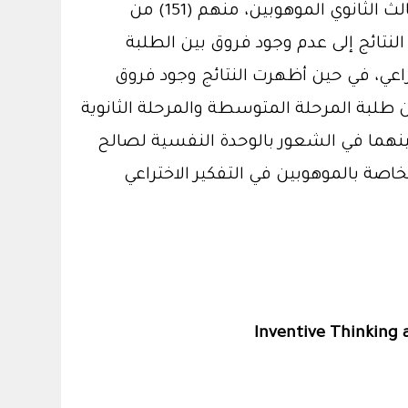
الدراسية، والنوع. تكوّنت عينة الدراسة من (233) طالبًا وطالبة من طلبة الصفين الثالث المتوسط والثالث الثانوي الموهوبين، منهم (151) من
ة. توصلت النتائج إلى عدم وجود فروق بين الطلبة
راعي، في حين أظهرت النتائج وجود فروق
ن طلبة المرحلة المتوسطة والمرحلة الثانوية
بينهما في الشعور بالوحدة النفسية لصالح
اصة بالموهوبين في التفكير الاختراعي
Inventive Thinking 