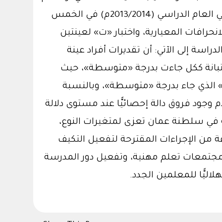
توزيعها على عينة عشوائية تكونت من (304) معلمًا ومعلمة من المعلمين الجدد الذين تم تعيينهم في العام الدراسي (2013/2014م) في الخمس
حرافات المعيارية، واختبار «ت» لعينتين
Independ"، واختبار تحليل التباين الأحادي "One Way ANOVA"، توصلت الدراسة إلى الآتي: أن تقديرات أفراد عينة
تبانة ككل جاءت بدرجة «متوسطة»، حيث
ة» الذي جاء بدرجة «متوسطة»، وبالنسبة
جود فروق دالة إحصائيًّا عند مستوى دلالة
مية في سلطنة عمان تعزى لمتغيرات النوع،
ة من الإجراءات المقترحة لتفعيل التكيف
مجتمعات تعلم مهنية، وتفعيل دور المدرسة
ليًّا للمعلمين الجدد.