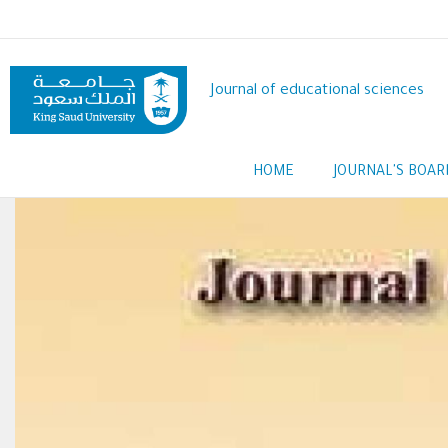
Skip
to
main
content
Journal of educational sciences
Main
HOME
JOURNAL'S BOAR
navigation