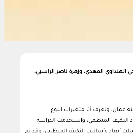
الهنداوي المهدي، وزهرة ناصر الراسبي،
عمان، وتعرف أثر متغيرات النوع
اد التكيف المنظمي، واستخدمت الدراسة
صفي، ولتحقيق أهدافها تم بناء استبانة طبقًا لنموذج تشاو وزملائها ((Chao et al, 1994 شملت أبعاد وأساليب التكيف المنظمي، وقد تم