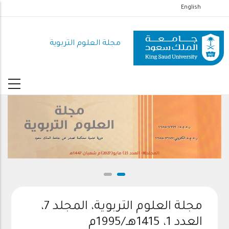
تجاوز
English
إلى
المحتوى
مجلة العلوم التربوية
الرئيسي
المجلد38- العدد (2) مايو(2027)م شعبان 1447هـ
مجلة العلوم التربوية، المجلد 7،
العدد 1، 1415هـ/1995م