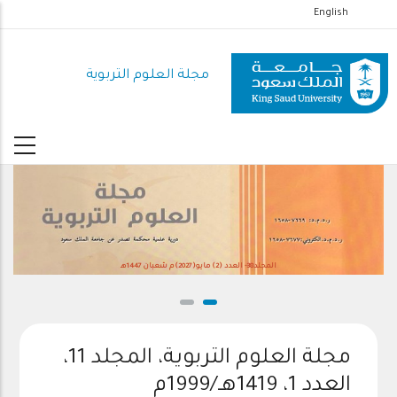
تجاوز
English
إلى
المحتوى
مجلة العلوم التربوية
الرئيسي
المجلد38- العدد (2) مايو(2027)م شعبان 1447هـ
مجلة العلوم التربوية، المجلد 11،
العدد 1، 1419هـ/1999م