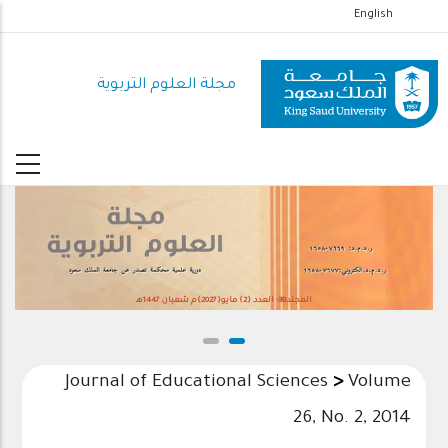
تجاوز
English
إلى
المحتوى
مجلة العلوم التربوية
الرئيسي
المجلد38- العدد (2) مايو(2027)م شعبان 1447هـ
Journal of Educational Sciences
>
Volume
26, No. 2, 2014