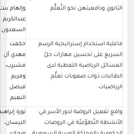
الثانوي ودافعيتهن نحو التَّعلُّم
وإلهام بنت
عبدالكريم
السعدون
فاعلية استخدام إستراتيجية الرسم
حكمت
السريع على تحسين مهارات حلّ
مهدي آل
المسائل الرياضية اللفظية لدى
مشيرب،
الطالبات ذوات صعوبات تعلُّم
ومريم
الرياضيات
فيصل
النعيم
واقع تفعيل الروضة لدور الأسر في
نورة إبراهيم
الأنشطة التّطوّعيّة في الروضات
التيسان،
الحكومية بالمملكة العربية السعودية
ونجلاء