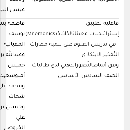
عيسى البيز
فاعلية تطبيق
فاطمة بنت
إستراتيجيات معيناتالذاكرة(Mnemonics)
يوسف
في تدريس العلوم على تنمية مهارات
المقبالية
التّفكير الابتكاري
وعبدالله بن
وفق أنماطالتّصورالذهني لدى طالبات
خميس
الصف السادس الأساسي
أمبوسعيد
ومحمد علي
شحات
وحسين بن
علي
الخروصي