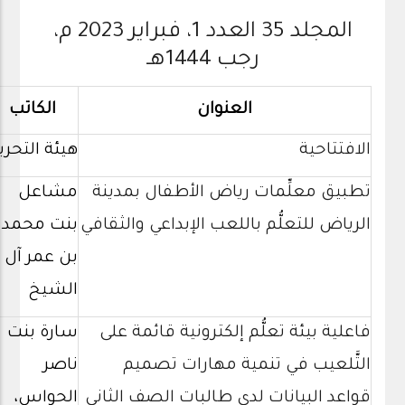
المجلد 35 العدد 1، فبراير 2023 م،
رجب 1444هـ
العنوان
الكاتب
الافتتاحية
هيئة التحري
تطبيق معلِّمات رياض الأطفال بمدينة
مشاعل
الرياض للتعلُّم باللعب الإبداعي والثقافي
بنت محمد
بن عمر آل
الشيخ
فاعلية بيئة تعلُّم إلكترونية قائمة على
سارة بنت
التَّلعيب في تنمية مهارات تصميم
ناصر
قواعد البيانات لدى طالبات الصف الثاني
الحواس،