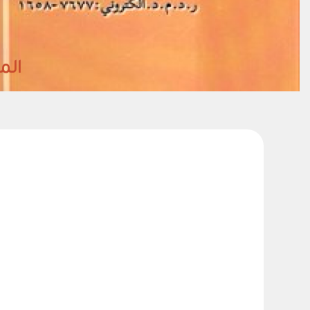
المجلد38- العدد (2)