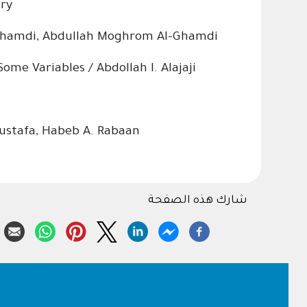
ery
-Ghamdi, Abdullah Moghrom Al-Ghamdi
ome Variables / Abdollah I. Alajaji
mustafa, Habeb A. Rabaan
شارك هذه الصفحة