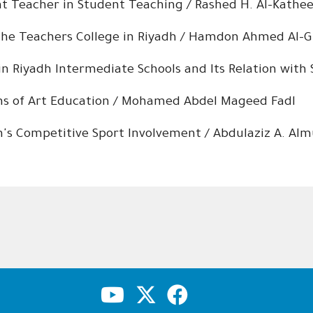
nt Teacher in Student Teaching / Rashed H. Al-Kathe
 the Teachers College in Riyadh / Hamdon Ahmed Al
 in Riyadh Intermediate Schools and Its Relation with S
ns of Art Education / Mohamed Abdel Mageed Fadl
en's Competitive Sport Involvement / Abdulaziz A. Al